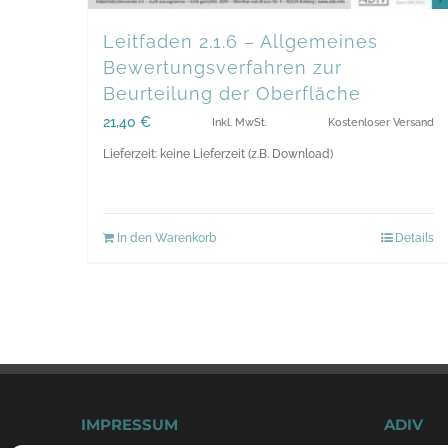
Leitfaden 2.1.6 – Allgemeines
Bewertungsverfahren zur
Beurteilung der Oberfläche
21,40
€
Inkl. MwSt.
Kostenloser Versand
Lieferzeit: keine Lieferzeit (z.B. Download)
In den Warenkorb
Details
IMPRESSUM
ADIV