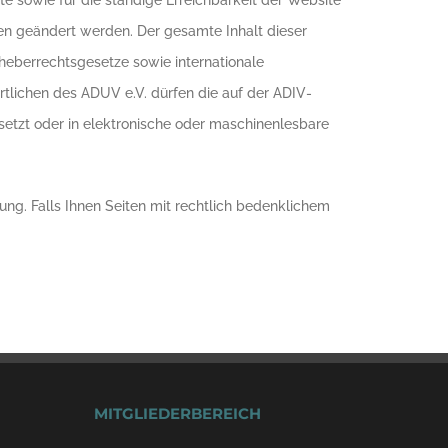
alte sowie für die ständige Erreichbarkeit der Website
en geändert werden. Der gesamte Inhalt dieser
rheberrechtsgesetze sowie internationale
tlichen des ADUV e.V. dürfen die auf der ADIV-
ersetzt oder in elektronische oder maschinenlesbare
ung. Falls Ihnen Seiten mit rechtlich bedenklichem
MITGLIEDERBEREICH