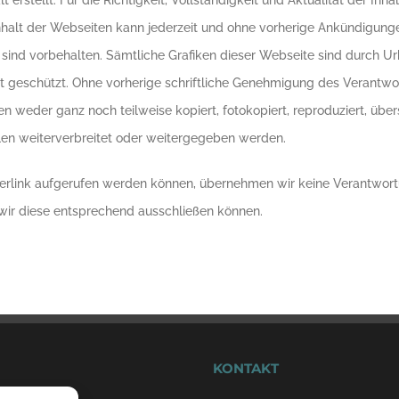
 erstellt. Für die Richtigkeit, Vollständigkeit und Aktualität der Inh
halt der Webseiten kann jederzeit und ohne vorherige Ankündigung
e sind vorbehalten. Sämtliche Grafiken dieser Webseite sind durch U
geschützt. Ohne vorherige schriftliche Genehmigung des Verantwor
ken weder ganz noch teilweise kopiert, fotokopiert, reproduziert, üb
ilen weiterverbreitet oder weitergegeben werden.
Hyperlink aufgerufen werden können, übernehmen wir keine Verantwort
it wir diese entsprechend ausschließen können.
KONTAKT