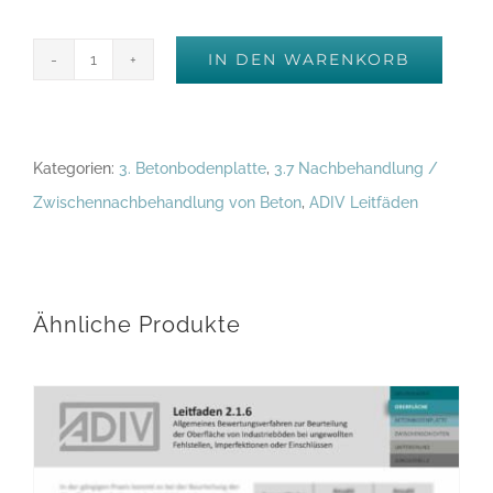
IN DEN WARENKORB
Leitfaden
3.7
-
Kategorien:
3. Betonbodenplatte
,
3.7 Nachbehandlung /
Nachbehandlung
Zwischennachbehandlung von Beton
,
ADIV Leitfäden
und
Schutz
des
Betons
Ähnliche Produkte
für
Industrieböden
-
Kurzversion
[Digital]