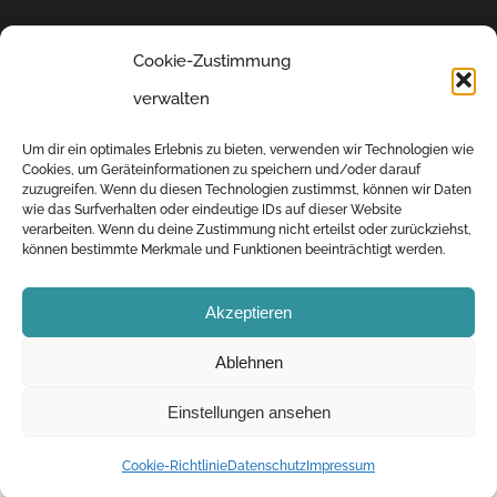
Cookie-Zustimmung
verwalten
Um dir ein optimales Erlebnis zu bieten, verwenden wir Technologien wie
Cookies, um Geräteinformationen zu speichern und/oder darauf
zuzugreifen. Wenn du diesen Technologien zustimmst, können wir Daten
wie das Surfverhalten oder eindeutige IDs auf dieser Website
© 2019-2023 ADIV - Allgemeiner Deutscher Industriebodenverein e.V. |
verarbeiten. Wenn du deine Zustimmung nicht erteilst oder zurückziehst,
können bestimmte Merkmale und Funktionen beeinträchtigt werden.
Alle Rechte vorbehalten. |
Facebook
E-
LinkedIn
Akzeptieren
Mail
Vertrag widerrufen
Ablehnen
Einstellungen ansehen
Cookie-Richtlinie
Datenschutz
Impressum