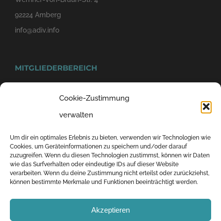
92224 Amberg
info@adiv.info
MITGLIEDERBEREICH
Cookie-Zustimmung
verwalten
Um dir ein optimales Erlebnis zu bieten, verwenden wir Technologien wie
Cookies, um Geräteinformationen zu speichern und/oder darauf
zuzugreifen. Wenn du diesen Technologien zustimmst, können wir Daten
wie das Surfverhalten oder eindeutige IDs auf dieser Website
© 2019-2023 ADIV - Allgemeiner Deutscher Industriebodenverein e.V. |
verarbeiten. Wenn du deine Zustimmung nicht erteilst oder zurückziehst,
können bestimmte Merkmale und Funktionen beeinträchtigt werden.
Alle Rechte vorbehalten. |
Facebook
E-
LinkedIn
Akzeptieren
Mail