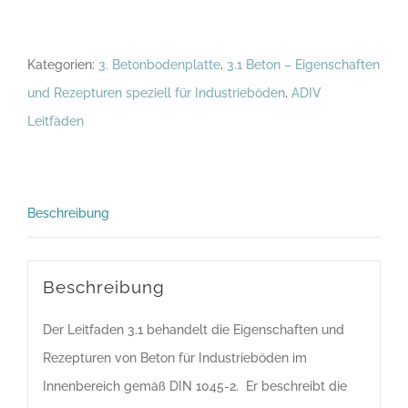
3.1
-
Kategorien:
3. Betonbodenplatte
,
3.1 Beton – Eigenschaften
Beton
und Rezepturen speziell für Industrieböden
,
ADIV
–
Leitfäden
Eigenschaften
und
Rezepturen
speziell
Beschreibung
für
Industrieböden
Beschreibung
[Digital]
Menge
Der Leitfaden 3.1 behandelt die Eigenschaften und
Rezepturen von Beton für Industrieböden im
Innenbereich gemäß DIN 1045-2. ​ Er beschreibt die