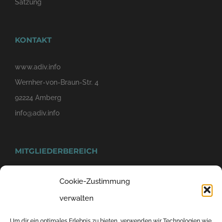
Satzung
KONTAKT
www.adiv.info
Wernher-von-Braun-Str. 4
92224 Amberg
info@adiv.info
MITGLIEDERBEREICH
Cookie-Zustimmung
verwalten
Um dir ein optimales Erlebnis zu bieten, verwenden wir Technologien wie