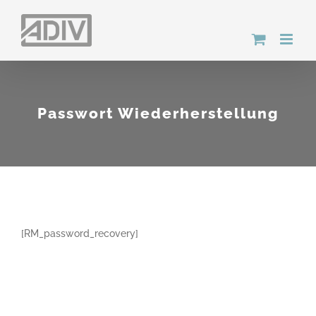
Zum
Inhalt
springen
Passwort Wiederherstellung
[RM_password_recovery]