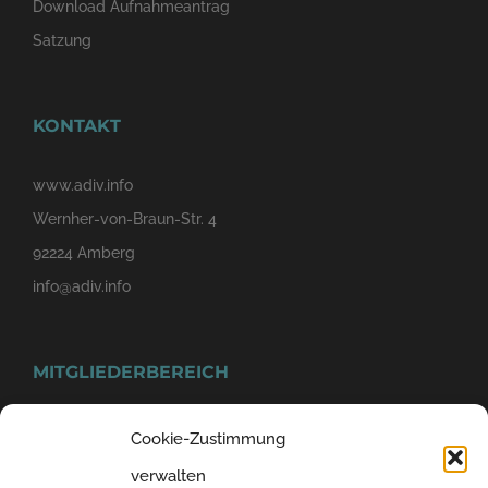
Download Aufnahmeantrag
Satzung
KONTAKT
www.adiv.info
Wernher-von-Braun-Str. 4
92224 Amberg
info@adiv.info
MITGLIEDERBEREICH
Cookie-Zustimmung
verwalten