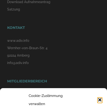
Download Aufnahmeantrag
Satzung
KONTAKT
www.adiv.info
Wernher-von-Braun-Str. 4
92224 Amberg
info@adiv.info
MITGLIEDERBEREICH
Cookie-Zustimmung
verwalten