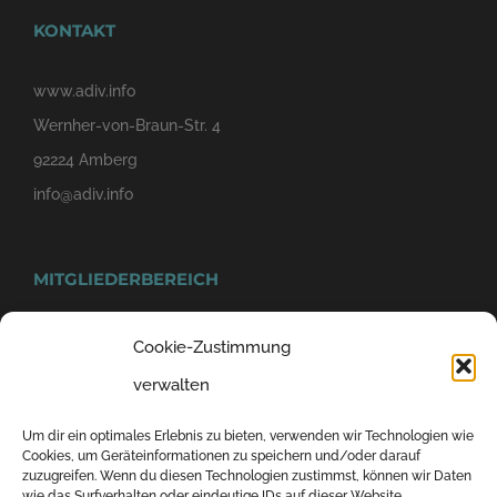
KONTAKT
www.adiv.info
Wernher-von-Braun-Str. 4
92224 Amberg
info@adiv.info
MITGLIEDERBEREICH
Cookie-Zustimmung
verwalten
Um dir ein optimales Erlebnis zu bieten, verwenden wir Technologien wie
Cookies, um Geräteinformationen zu speichern und/oder darauf
zuzugreifen. Wenn du diesen Technologien zustimmst, können wir Daten
wie das Surfverhalten oder eindeutige IDs auf dieser Website