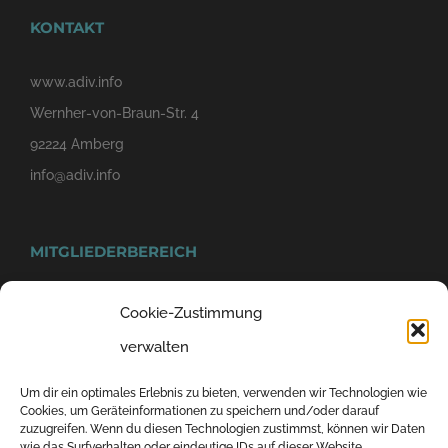
KONTAKT
www.adiv.info
Wernher-von-Braun-Str. 4
92224 Amberg
info@adiv.info
MITGLIEDERBEREICH
Cookie-Zustimmung
verwalten
Um dir ein optimales Erlebnis zu bieten, verwenden wir Technologien wie
Cookies, um Geräteinformationen zu speichern und/oder darauf
zuzugreifen. Wenn du diesen Technologien zustimmst, können wir Daten
wie das Surfverhalten oder eindeutige IDs auf dieser Website