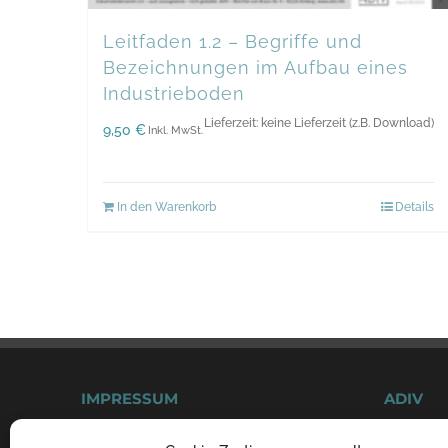
Leitfaden 1.2 – Begriffe und
Bezeichnungen im Aufbau eines
Industrieboden
Lieferzeit: keine Lieferzeit (z.B. Download)
9,50
€
Inkl. MwSt.
In den Warenkorb
Details
IMPRESSUM
ADIV