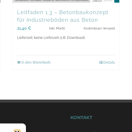
Leitfaden 1.3 – Betonbaukonzept
für Industrieböden aus Beton
21,40
€
Inkl. MwSt.
Kostenloser Versand
Lieferzeit: keine Lieferzeit (z.B. Download)
In den Warenkorb
Details
KONTAKT