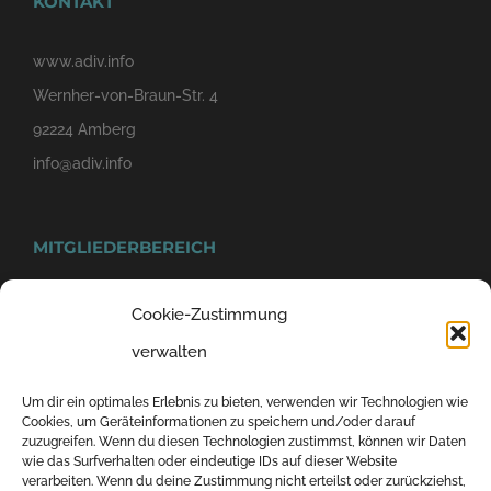
KONTAKT
www.adiv.info
Wernher-von-Braun-Str. 4
92224 Amberg
info@adiv.info
MITGLIEDERBEREICH
Cookie-Zustimmung
verwalten
Um dir ein optimales Erlebnis zu bieten, verwenden wir Technologien wie
Cookies, um Geräteinformationen zu speichern und/oder darauf
zuzugreifen. Wenn du diesen Technologien zustimmst, können wir Daten
wie das Surfverhalten oder eindeutige IDs auf dieser Website
© 2019-2023 ADIV - Allgemeiner Deutscher Industriebodenverein e.V. |
verarbeiten. Wenn du deine Zustimmung nicht erteilst oder zurückziehst,