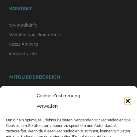
KONTAKT
www.adiv.info
Wernher-von-Braun-Str. 4
92224 Amberg
info@adiv.info
MITGLIEDERBEREICH
Cookie-Zustimmung
verwalten
Um dir ein optimales Erlebnis zu bieten, verwenden wir Technologien wie
Cookies, um Geräteinformationen zu speichern und/oder darauf
zuzugreifen. Wenn du diesen Technologien zustimmst, können wir Daten
wie das Surfverhalten oder eindeutige IDs auf dieser Website