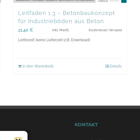
Leitfaden 1.3 – Betonbaukonzept
für Industrieböden aus Beton
21,40
€
Inkl. MwSt.
Kostenloser Versand
Lieferzeit: keine Lieferzeit (z.B. Download)
In den Warenkorb
Details
KONTAKT