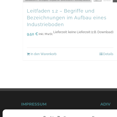
Leitfaden 1.2 – Begriffe und
Bezeichnungen im Aufbau eines
Industrieboden
Lieferzeit: keine Lieferzeit (z.B. Download)
9,50
€
Inkl. MwSt.
In den Warenkorb
Details
IMPRESSUM
ADIV